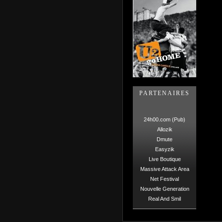
PARTENAIRES
24h00.com (Pub)
Allozik
Dmute
Easyzik
Live Boutique
Massive Attack Area
Net Festival
Nouvelle Generation
Real And Smil