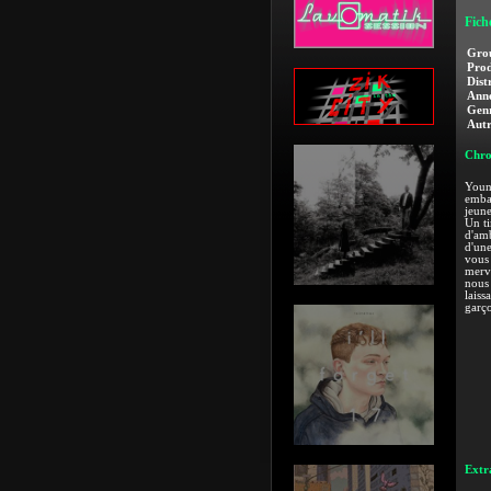
Fich
Gro
Prod
Dist
Anné
Genr
Autr
Chro
Young
embar
jeune
Un ti
d'amb
d'une
vous 
merve
nous 
laiss
garço
Extra