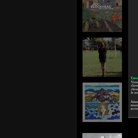
Envo
Vous 
chron
chron
le n
Atten
muzzi
accor