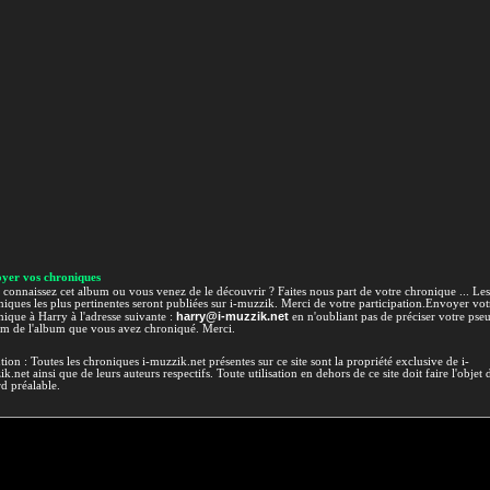
yer vos chroniques
connaissez cet album ou vous venez de le découvrir ? Faites nous part de votre chronique ... Les
iques les plus pertinentes seront publiées sur i-muzzik. Merci de votre participation.Envoyer vot
harry@i-muzzik.net
ique à Harry à l'adresse suivante :
en n'oubliant pas de préciser votre pse
om de l'album que vous avez chroniqué. Merci.
tion : Toutes les chroniques i-muzzik.net présentes sur ce site sont la propriété exclusive de i-
k.net ainsi que de leurs auteurs respectifs. Toute utilisation en dehors de ce site doit faire l'objet 
d préalable.