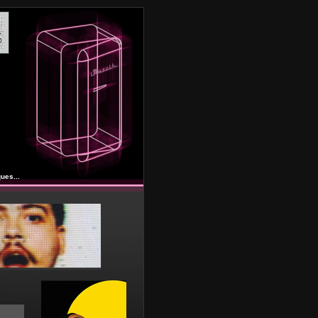
ues...