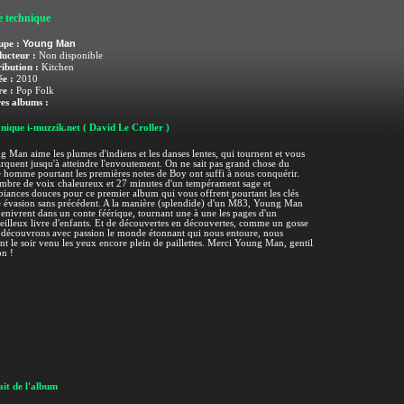
e technique
Young Man
upe :
ucteur :
Non disponible
ribution :
Kitchen
e :
2010
e :
Pop Folk
es albums :
nique i-muzzik.net
( David Le Croller )
 Man aime les plumes d'indiens et les danses lentes, qui tournent et vous
quent jusqu'à atteindre l'envoutement. On ne sait pas grand chose du
 homme pourtant les premières notes de Boy ont suffi à nous conquérir.
mbre de voix chaleureux et 27 minutes d'un tempérament sage et
iances douces pour ce premier album qui vous offrent pourtant les clés
 évasion sans précédent. A la manière (splendide) d'un M83, Young Man
enivrent dans un conte féérique, tournant une à une les pages d'un
illeux livre d'enfants. Et de découvertes en découvertes, comme un gosse
découvrons avec passion le monde étonnant qui nous entoure, nous
ant le soir venu les yeux encore plein de paillettes. Merci Young Man, gentil
n !
it de l'album