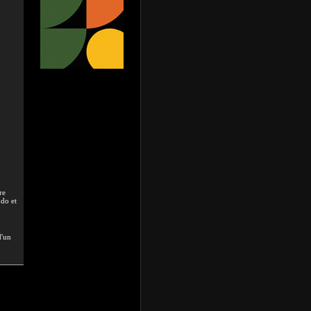
re
udo et
d'un