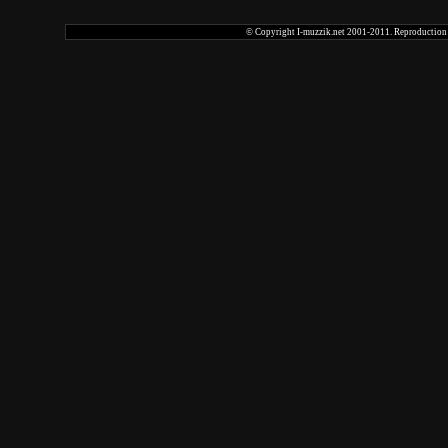
© Copyright I-muzzik.net 2001-2011. Reproduction tot