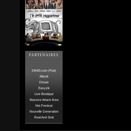
PARTENAIRES
24h00.com (Pub)
Allozik
Dmute
Easyzik
Live Boutique
Massive Attack Area
Net Festival
Nouvelle Generation
Real And Smil