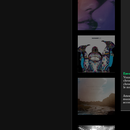
Envo
Vous 
chron
chron
le n
Atten
muzzi
accor