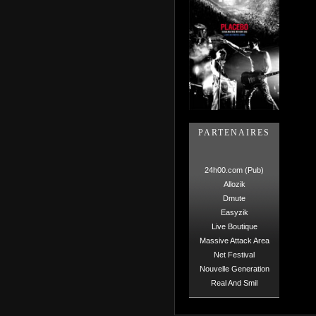
PARTENAIRES
24h00.com (Pub)
Allozik
Dmute
Easyzik
Live Boutique
Massive Attack Area
Net Festival
Nouvelle Generation
Real And Smil