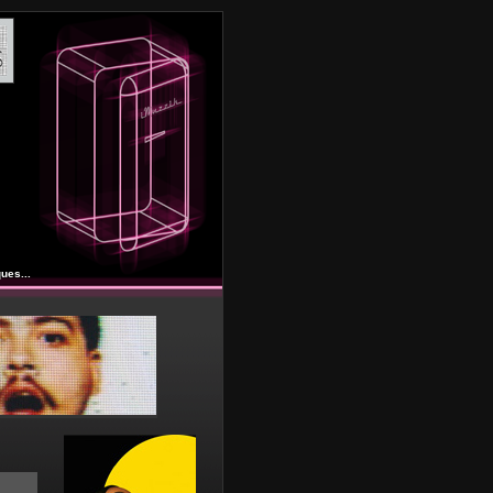
ues...