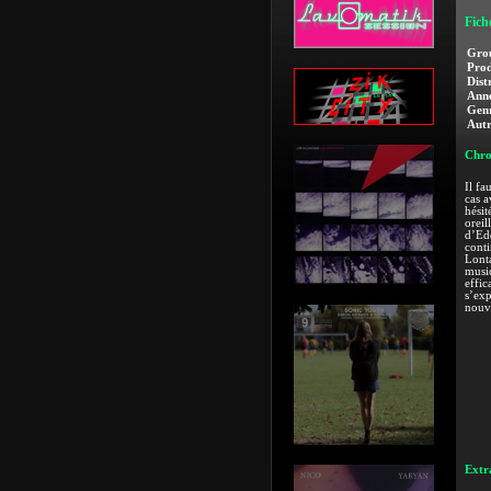
Fich
Gro
Prod
Dist
Anné
Genr
Autr
Chro
Il fa
cas a
hésit
oreil
d’Edd
conti
Lonta
music
effic
s’exp
nouv
Extra