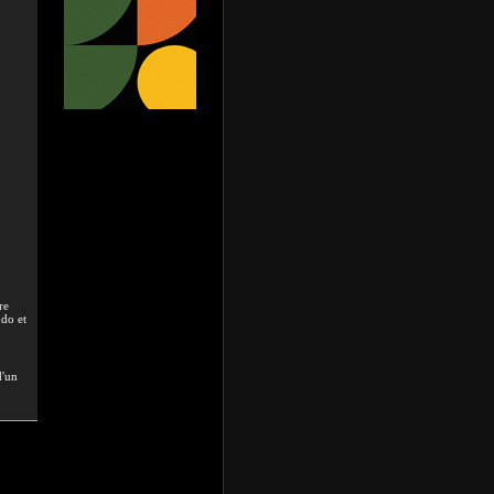
re
udo et
d'un