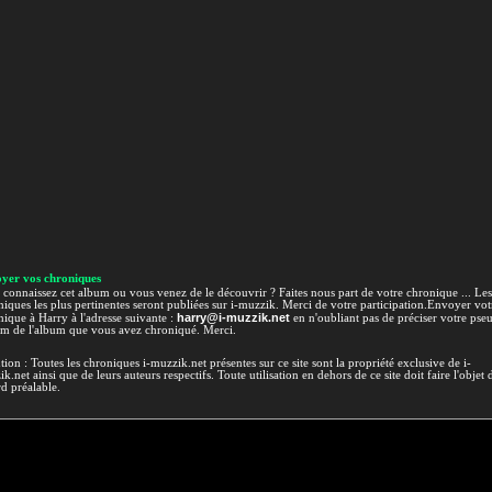
yer vos chroniques
connaissez cet album ou vous venez de le découvrir ? Faites nous part de votre chronique ... Les
iques les plus pertinentes seront publiées sur i-muzzik. Merci de votre participation.Envoyer vot
harry@i-muzzik.net
ique à Harry à l'adresse suivante :
en n'oubliant pas de préciser votre pse
om de l'album que vous avez chroniqué. Merci.
tion : Toutes les chroniques i-muzzik.net présentes sur ce site sont la propriété exclusive de i-
k.net ainsi que de leurs auteurs respectifs. Toute utilisation en dehors de ce site doit faire l'objet 
d préalable.