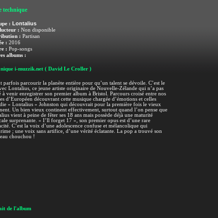
e technique
Lontalius
upe :
ucteur :
Non disponible
ribution :
Partisan
e :
2016
e :
Pop-songs
es albums :
nique i-muzzik.net
( David Le Croller )
ut parfois parcourir la planète entière pour qu’un talent se dévoile. C’est le
vec Lontalius, ce jeune artiste originaire de Nouvelle-Zélande qui n’a pas
é à venir enregistrer son premier album à Bristol. Parcours croisé entre nos
les d’Européen découvrant cette musique chargée d’émotions et celles
ie « Lontalius » Johnston qui découvrait pour la première fois le vieux
nent. Un bien vieux continent effectivement, surtout quand l’on pense que
lius vient à peine de fêter ses 18 ans mais possède déjà une maturité
ale surprenante. « I’ll forget 17 », son premier opus est d’une rare
acité. C’est la voix d’une adolescence confuse et mélancolique qui
rime ; une voix sans artifice, d’une vérité éclatante. La pop a trouvé son
eau chouchou !
it de l'album