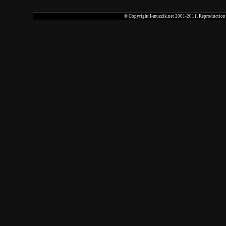
© Copyright I-muzzik.net 2001-2011. Reproduction tot