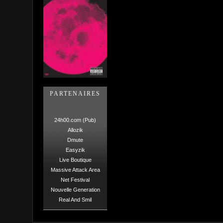
PARTENAIRES
24h00.com (Pub)
Allozik
Dmute
Easyzik
Live Boutique
Massive Attack Area
Net Festival
Nouvelle Generation
Real And Smil