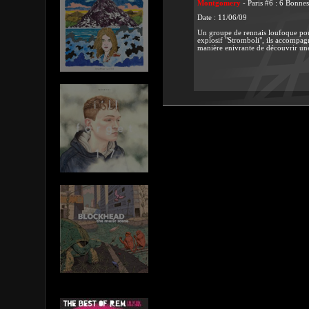
Montgomery
- Paris #6 : 6 Bonne
Date : 11/06/09
Un groupe de rennais loufoque pou
explosif "Stromboli", ils accompag
manière enivrante de découvrir une 