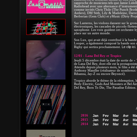
rapproche de musiciens tels que Jamie Lidell
Radiohead avec une alternance d’instrumentau
comme invités Chris Thile (The Punch Broth
Antlers), DM Stith, Lily & Madeleine, Darr
Berberian (Gem Club) et yMusic (Dirty Proje
Sur Lanterns, les violons dansent sur le gr
électroniques, les cascades de piccolo flotten
saxophone. Les voix guident cet orchestre hy
place sur un autre monde.
Son Lux, qui avait déjà contribué à la bande
Looper, a également composé la bande son 
Le clip ici.
Rigby qui sortira prochainement.
12/01 - Lana Del Rey et Tropico
Jeudi 5 décembre était la date de sortie de 
de Lana Del Rey, dont elle est la protagonist
Attendu depuis plusieurs mois, le film a été é
Anthony Mandler (réalisateur de nombreux 
Rihanna, Jay-Z ou encore Beyoncé).
Tropico aborde le thème de la rédemption, le
Body Electric, Gods And Monsters et Bel Air,
Del Rey, Born To Die, The Paradise Edition
2016
Jan
Fev
Mar
Avr
Ma
2015
Jan
Fev
Mar
Avr
Ma
2014
Jan
Fev
Mar
Avr
Ma