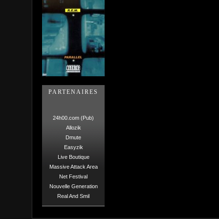
PARTENAIRES
24h00.com (Pub)
Allozik
Dmute
Easyzik
Live Boutique
Massive Attack Area
Net Festival
Nouvelle Generation
Real And Smil