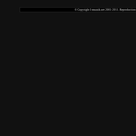
© Copyright I-muzzik.net 2001-2011. Reproduction tot